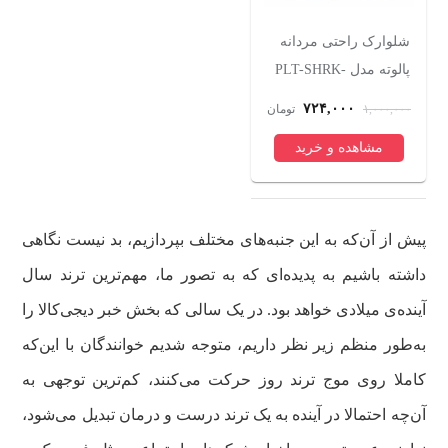
شلوارک راحتی مردانه
ساعت هوشمند 47 میلی
دوربین ثبت
پالوته مدل PLT-SHRK-
متری فنیرسی مدل
GDL
S370i با بند سیلیکونی
4k به همر
۰۰
۸,۳۹۹,۰۰۰
۷۲۴,۰۰۰
ان
۱,۰۰۰,۰۰۰
تومان
۱۴,۵۴۵,۲۷۰
تومان
۳۱,۸۰۰,۰۰۰
عقب و کیت
مشاهده و خرید
مشاهده و خرید
مشاهد
مستقیم
پیش از آن‌که به این جنبه‌های مختلف بپردازیم، بد نیست نگاهی
داشته باشیم به پدیده‌ای که به تصور ما، مهم‌ترین ترند سال
آینده‌ی میلادی خواهد بود. در یک سالی که بخش خبر دیجی‌کالا را
به‌طور منظم زیر نظر داریم، متوجه شدیم خوانندگان با این‌که
کاملا روی موج ترند روز حرکت می‌کنند، کم‌ترین توجهی به
آن‌چه احتمالا در آینده به یک ترند درست و درمان تبدیل می‌شود،