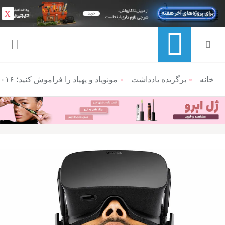
X
خانه
منوی ناوبری خرده نان
برگزیده یادداشت
مونوپاد و پهپاد را فراموش کنید؛ ۲۰۱۶، سال VR است