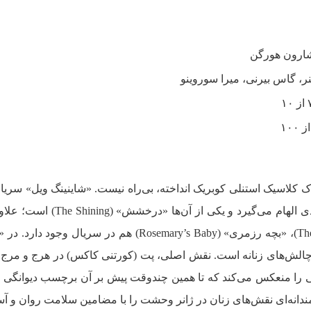
ارون هورگن
، گاس بیرنی، میرا سوروینو
اک کلاسیک استنلی کوبریک انداخته، بی‌راه نیست. «شاینینگ ویل» سری
ترسناکی است که از آثار کلاسیک متعددی الهام می‌گیرد و یکی از آن‌
ارجاعات زیادی به «جن‌گیر» (The Exorcist)، «بچه رزمری» (Rosemary’s Baby) هم در سریال 
و چالش‌های زنانه است. نقش اصلی، پت (کورتنی کاکس) در هرج و مرج 
یی را منعکس می‌کند که تا همین چندوقت پیش بر آن برچسب دیوانگی م
ندانه‌ای نقش‌های زنان در ژانر وحشت را با مضامین سلامت روان و آ