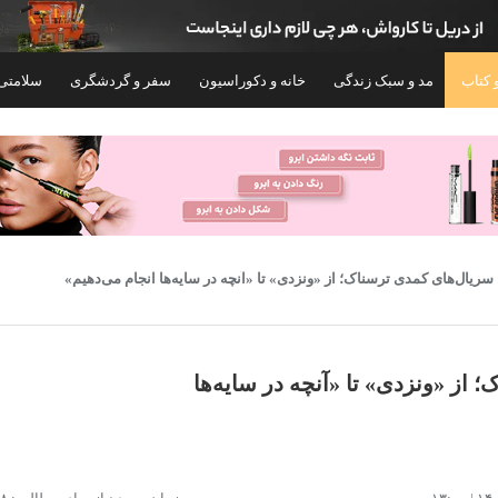
 کتاب
مد و سبک زندگی
خانه و دکوراسیون
سفر و گردشگری
سلامتی
سریال‌های کمدی ترسناک؛ از «ونزدی» تا «آنچه در سایه‌ها انجام می‌دهیم»
 از «ونزدی» تا «آنچه در سایه‌ها
گوشی موبایل شیائومی مدل Poco X7 Pro دو
گوش
سیم کارت ظرفیت 512 گیگابایت و رم 12
گیگابایت - گلوبال
گیگابایت
۸۱,۵۹۹,۰۰۰
۱۰۴,۳۷۵,۲۰۰
تومان
توم