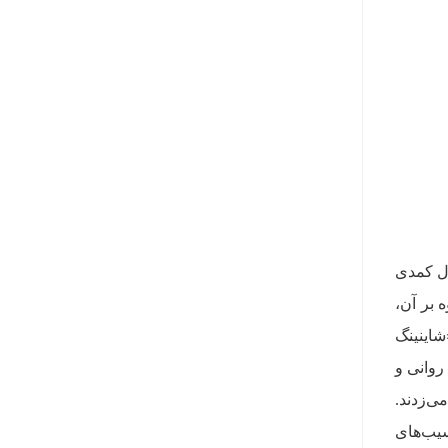
ال کمدی
ها «درخشش» (The Shining) است؛ علاوه بر آن،
وجود دارد. در «شاینینگ
روانی و
ی‌زدند.
سیب‌های