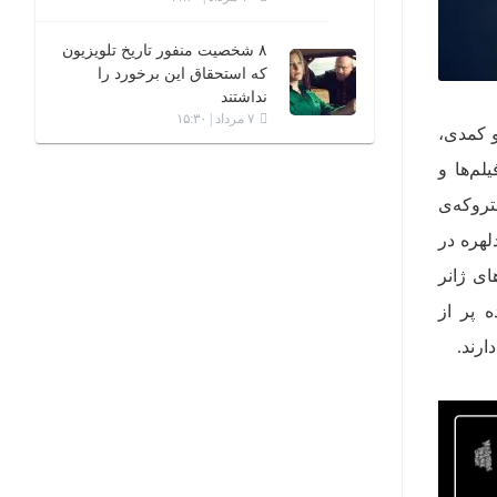
۸ شخصیت منفور تاریخ تلویزیون
که استحقاق این برخورد را
نداشتند
۷ مرداد | ۱۵:۳۰
و کمدی،
م‌ها و
تروکه‌ی
لهره در
ای ژانر
ه پر از
ارند.