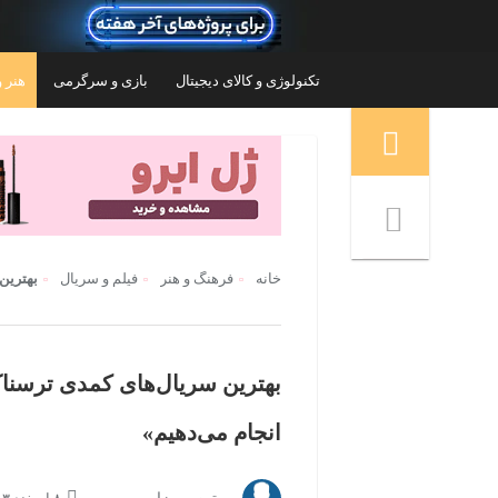
تکنولوژی و کالای دیجیتال
بازی و سرگرمی
هنر و
منوی ناوبری خرده نان
خانه
فرهنگ و هنر
فیلم و سریال
بهترین 
بهترین سریال‌های کمدی ترسناک؛
انجام می‌دهیم»
ل آنر مدل X9d دو سیم کارت
گوشی موبایل تکنو مدل Spark 30 Pro
Optimus Prime Limited Edition دو سیم
کارت ظرفیت 256 گیگابایت و رم 8 گیگابایت
۴۲,۰۰۰,۰۰۰
تومان