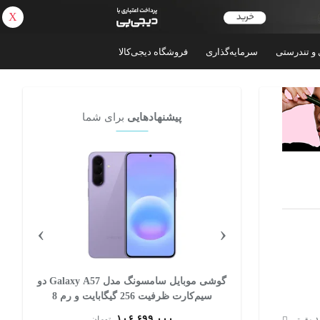
X
بازگشت
 و تندرستی
سرمایه‌گذاری
فروشگاه دیجی‌کالا
پیشنهادهایی
برای شما
›
‹
ی موبایل موتورولا مدل Edge 60 Fusion
گوشی موبایل سامسونگ مدل Galaxy A57 دو
دو سیم کارت ظرفیت 256 گیگابایت و رم 12
سیم‌کارت ظرفیت 256 گیگابایت و رم 8
گیگابایت - ویتنام
۱۰۶,۶۹۹,۰۰۰
ان
تومان