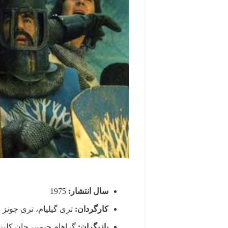
سال انتشار:
1975
کارگردان:
تری گیلیام، تری جونز
بازیگران:
گراهام چپمن، جان کلیز، 