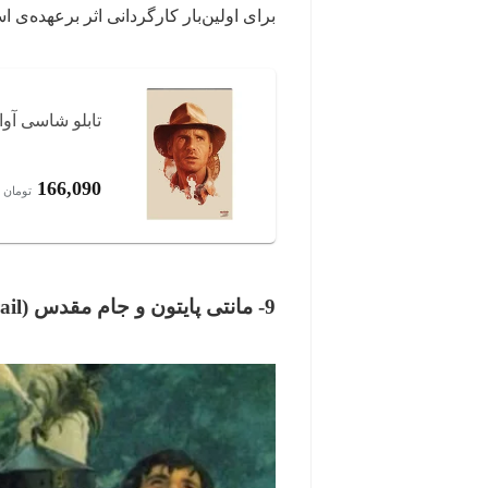
برای اولین‌بار کارگردانی اثر برعهده‌ی اس
تابلو شاسی آواوی
166,090
تومان
9- مانتی پایتون و جام مقدس (Monty Python And The Holy Grail)