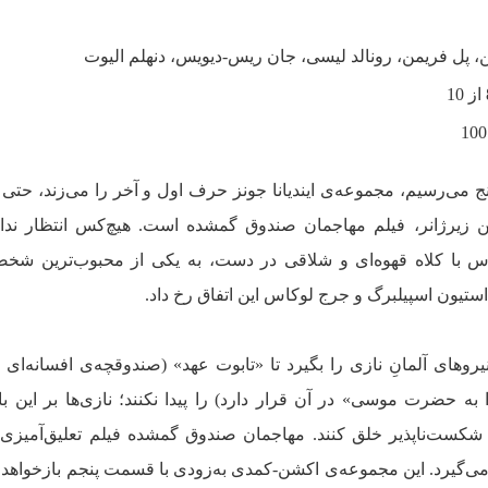
 پل فریمن، رونالد لیسی، جان ریس-دیویس، دنهلم الیوت
 می‌رسیم، مجموعه‌ی ایندیانا جونز حرف اول و آخر را می‌زند، حتی 
این زیرژانر، فیلم مهاجمان صندوق گمشده است. هیچ‌کس انتظار ند
 با کلاه قهوه‌ای و شلاقی در دست، به یکی از محبوب‌ترین شخص
 استیون اسپیلبرگ و جرج لوکاس این اتفاق رخ داد.
نیروهای آلمانِ نازی را بگیرد تا «تابوت عهد» (صندوقچه‌ی افسانه‌ای 
 حضرت موسی» در آن قرار دارد) را پیدا نکنند؛ نازی‌ها بر این با
شی شکست‌ناپذیر خلق کنند. مهاجمان صندوق گمشده فیلم تعلیق‌آمیز
می‌گیرد. این مجموعه‌ی اکشن-کمدی به‌زودی با قسمت پنجم بازخواه