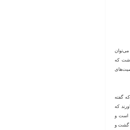
می‌توان
اشت که
یت‌های
که گفته
ورند که
ی است و
د گشت و