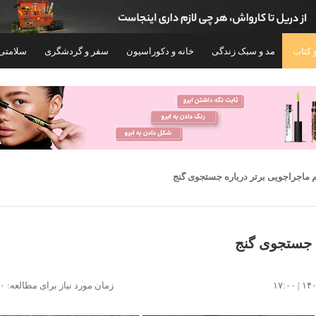
 کتاب
مد و سبک زندگی
خانه و دکوراسیون
سفر و گردشگری
سلامتی
۷۵%
اژور برقی کمر و شکم مدل VR4021
جوراب ساق بلند مردانه سیر
زمان مورد نیاز برای مطالعه: ۱۰ دقیقه
111 بسته 6 عددی
۱,۰۴۵,۸۰۰
۱,۴۹۰,۰۰۰
۵,۹۰۰,۰۰۰
تومان
۲,۹۸۹,۰۰۰