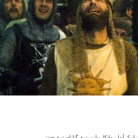
اریک آیدل، مایکل پیلین، تری گیلیام، تری جونز