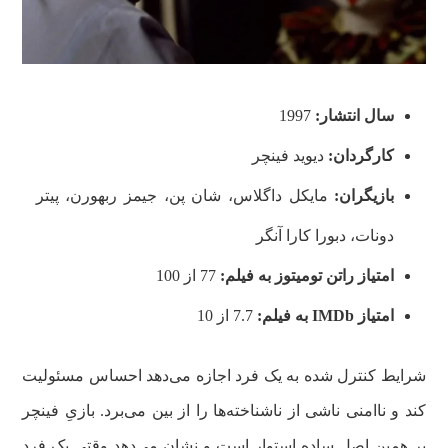
سال انتشار:
1997
کارگردان:
دیوید فینچر
بازیگران:
مایکل داگلاس، شان پن، جیمز ربهورن، پیتر
دونات، دبورا کارا آنگر
امتیاز راتن تومیتوز به فیلم:
77 از 100
امتیاز
IMDb
به فیلم:
7.7 از 10
شرایط کنترل شده به یک فرد اجازه می‌دهد احساس مسئولیت
کند و ناامنی ناشی از ناشناخته‌ها را از بین می‌برد. بازیِ فینچر
بر همین اصل ساده استوار است و نشان می‌دهد وقتی یک فرد