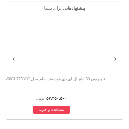
پیشنهادهایی
برای شما
›
‹
تلویزیون 50 اینچ ال ای دی هوشمند سام مدل UA50CU7750CC
تلویزیو
۵۷,۴۵۰,۵۰۰
تومان
مشاهده و خرید