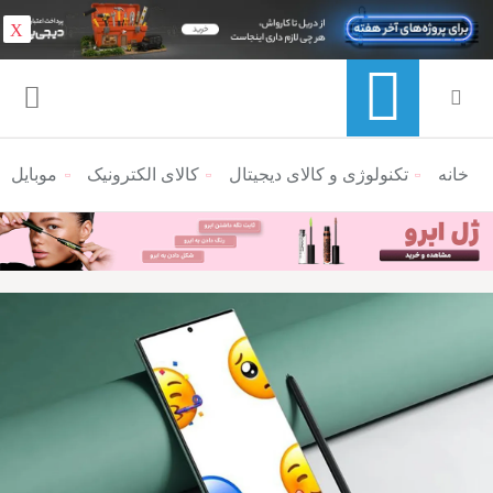
X
خانه
منوی ناوبری خرده نان
تکنولوژی و کالای دیجیتال
کالای الکترونیک
موبایل