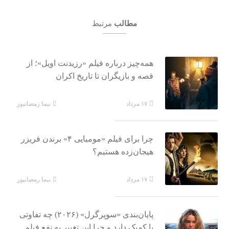
مطالب
مرتبط
همه‌چیز درباره فیلم «رزیدنت اویل»؛ از
قصه و بازیگران تا تاریخ اکران
نیما رمضانپور
۱۷ مرداد
چرا برای فیلم «مومیایی ۴» برندن فریزر
هیجان‌زده هستیم؟
نیما رمضانپور
۱۷ مرداد
پایان‌بندی «سوپرگرل» (۲۰۲۶) چه تفاوتی
با کمیک دارد و چرا این تغییر به نفع فیلم