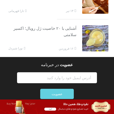
تارا قهرمانی
۱۳ تیر
آشنایی با ۲۰ خاصیت ژل رویال؛ اکسیر
سلامتی
نورا شیردل
۱۶ فروردین
عضویت
در خبرنامه
عضویت