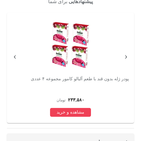
پیشنهادهایی
برای شما
›
‹
پودر ژله آناناس بدون قند کامور بسته 4 عددی
پو
۲۳۳,۵۸۰
تومان
مشاهده و خرید