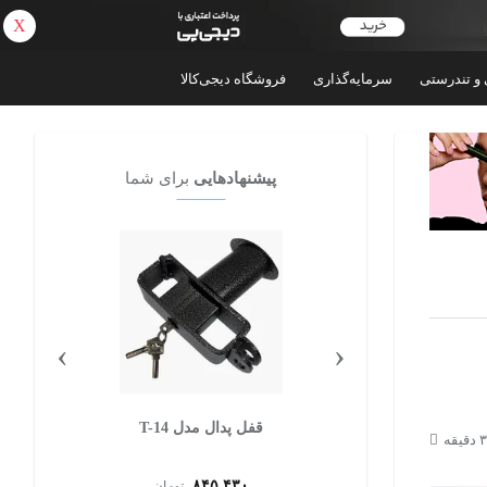
X
بازگشت
 و تندرستی
سرمایه‌گذاری
فروشگاه دیجی‌کالا
پیشنهادهایی
برای شما
›
‹
R
قفل پدال مدل T-14
۸۴۵,۴۳۰
ن
تومان