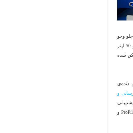
ن جلو وجو
دارد و سقف هم 15 میلی‌متر بالاتر قرار گرفته است. فصای بار هم در نیسان قشقایی 2021 افزایش یافته و 50 لیتر
کن شده
دنده‌ی
سانی و
ی اپل پشتیبانی
می‌کند و با هزینه‌ی بیشتر به 10٫8 اینچ ارتقا می‌یابد. نیسان قشقایی 2021 همچنین از سیستم کمک رانندگی ProPilot و