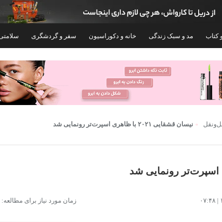
 کتاب
مد و سبک زندگی
خانه و دکوراسیون
سفر و گردشگری
سلامتی
‌و‌نقل
نیسان قشقایی ۲۰۲۱ با ظاهری اسپرت‌تر رونمایی شد
قفل فرمان کلاویس مدل کلاغی
قفل فرمان رونیکس مدل H-4244
زمان مورد نیاز برای مطالعه: ۳ دقیقه
۴,۱۹۳,۳۰۰
۲,۳۳۸,۵۱۰
تومان
توما