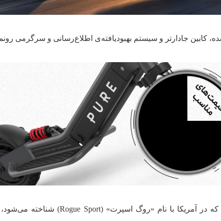
نیسان قشقایی (Nissan Qashqai) جدید که در آمریکا با نام «روگ اسپرت» (ort