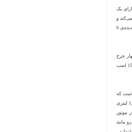
ارای یک
ن متر گشتاور تولید می‌کند و
در نسخه‌ی قدرتمندتر 156 اسب بخار قدرت و 260 نیوتن متر گشتاور دارد. در هر دو مورد نیرو از طریق جعبه دنده‌ی 6
و چهار چرخ
متحرک وجود دارد. این نسخه‌ها مجهز به سیستم «ایکس‌ترونیک» (Xtronic) هستند که از موتور 1.3 لیتری با 156 اسب
ی سیستمی است که
پیش از این در «نیسان نوت» (Nissan Note) ژاپن نصب شده بود. این نسخه از یک موتور 1٫2 لیتری به موتور 1٫5 لیتری
 خودرو از موتور
و مانند