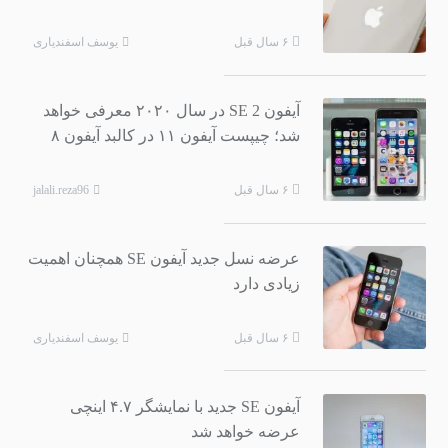
یوسف اسفندیاری
۶ سال قبل
آیفون SE 2 در سال ۲۰۲۰ معرفی خواهد
شد؛ چیپست آیفون ۱۱ در کالبد آیفون ۸
jalali.reza96
۶ سال قبل
عرضه نسل جدید آیفون SE همچنان اهمیت
زیادی دارد
یوسف اسفندیاری
۶ سال قبل
آیفون SE جدید با نمایشگر ۴.۷ اینچی
عرضه خواهد شد