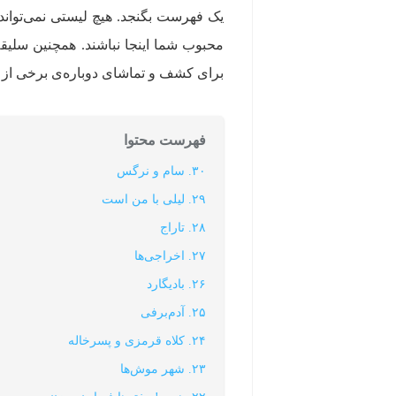
یک فهرست بگنجد. هیچ لیستی نمی‌تواند
محبوب شما اینجا نباشند. همچنین سلی
برای کشف و تماشای دوباره‌ی برخی از آ
فهرست محتوا
۳۰. سام و نرگس
۲۹. لیلی با من است
۲۸. تاراج
۲۷. اخراجی‌ها
۲۶. بادیگارد
۲۵. آدم‌برفی
۲۴. کلاه قرمزی و پسرخاله
۲۳. شهر موش‌‌ها