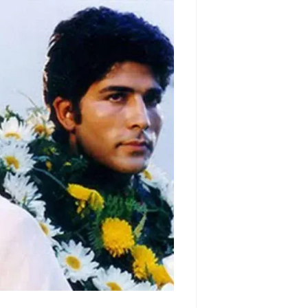
۸. بچه‌های آسمان
۷. هامون
۶. ناخدا خورشید
۵. درباره‌ی الی
۴. گوزن‌ها
۳. گاو
۲. طعم گیلاس
۱. جدایی نادر از سیمین