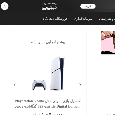
X
بازگشت
 و تندرستی
سرمایه‌گذاری
فروشگاه دیجی‌کالا
پیشنهادهایی
برای شما
›
‹
 سونی مدل PlayStation 5 Slim
کنسول بازی مایکروسافت مدل Xbox Series S
Digital Editi ظرفیت 825 گیگابایت ریجن
ظرفیت 512 گیگابایت
۸۳,۶۵۸,۲۰۰
ان
تومان