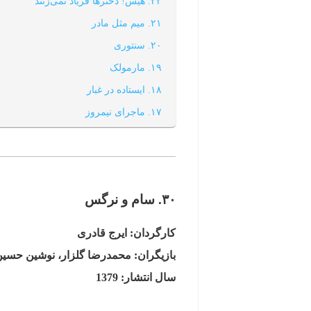
۲۲. هیس! دخترها فریاد نمی‌زنند
۲۱. میم مثل مادر
۲۰. سنتوری
۱۹. مارمولک
۱۸. ایستاده در غبار
۱۷. ماجرای نیمروز
۱۶. مغزهای کوچک زنگ زده
۱۵. خانه پدری
۱۴. متری شیش و نیم
۳۰. سام و نرگس
۱۳. ابد و یک روز
۱۲. برادران لیلا
کارگردان: ایرج قادری
۱۱. آژانس شیشه‌ای
بازیگران: محمدرضا گلزار، نوشین حسین‌
۱۰. فروشنده
سال انتشار: 1379
۹. اجاره‌‌نشین‌‌ها