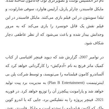
نام اثر الکسیس نولنت و تصویرگری لوک جاکامون ساخته شده.
مایکل فاسبندر، چارلز پارنل، آرلیس هاوارد، سوفی شارلوت، و
تیلدا سوینتون در این فیلم بازی می‌کنند. مایکل فاسبندر در این
فیلم نقش یک قاتل خونسرد را بازی می‌کند که به مرور
وجدانش بیدار شده و باعث می‌شود که از نظر عاطفی دچار
شکاف شود.
در نوامبر 2007، گزارش شد که دیوید فینچر اقتباسی از کتاب
کمیک ماتز فرنچ به نام «آدم‌کش» را کارگردانی خواهد کرد که
آلساندرو کامون فیلمنامه را می‌نویسد، و توسط شرکت پلن بی
اینترتینمنت (Plan B Entertainment) به مدیریت برد پیت تولید
خواهد شد و پارامونت پیکچرز آن را توزیع خواهد کرد. در فوریه
2021، فینچر پروژه را به نتفلیکس برد، جایی که با اندرو کوین
واکر که اکنون فیلمنامه را نوشته است و مایکل فاسبندر نقش