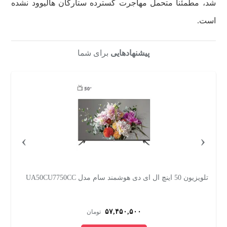
شد، مطمئنا متحمل مهاجرت گسترده ستارگان هالیوود نشده
است.
پیشنهادهایی
برای شما
›
‹
تلویزیون 50 اینچ ال ای دی هوشمند سام مدل UA50CU7750CC
تلویزیو
۵۷,۴۵۰,۵۰۰
تومان