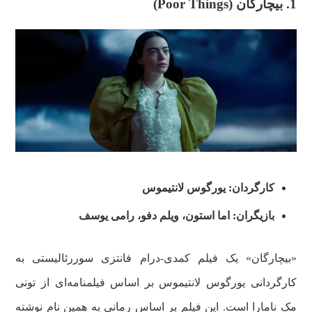
1. بیچارگان (Poor Things)
کارگردان: یورگوس لانتیموس
بازیگران: اما استون، ویلم دفو، رامی یوسف
«بیچارگان» یک فیلم کمدی-درام فانتزی سوررئالیستی به
کارگردانی یورگوس لانتیموس بر اساس فیلمنامه‌ای از تونی
مک نامارا است. این فیلم بر اساس رمانی به همین نام نوشته