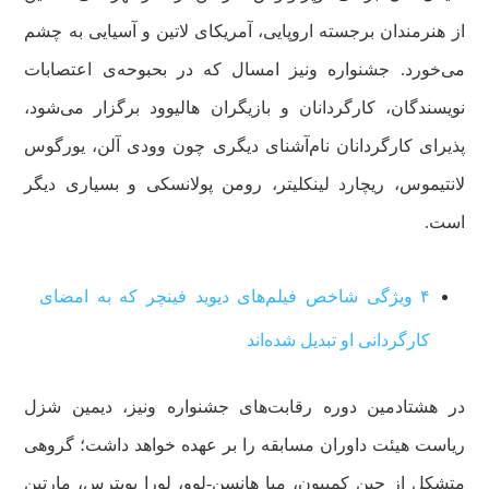
از هنرمندان برجسته اروپایی، آمریکای لاتین و آسیایی به چشم
می‌خورد. جشنواره ونیز امسال که در بحبوحه‌ی اعتصابات
نویسندگان، کارگردانان و بازیگران هالیوود برگزار می‌شود،
پذیرای کارگردانان نام‌آشنای دیگری چون وودی آلن، یورگوس
لانتیموس، ریچارد لینکلیتر، رومن پولانسکی و بسیاری دیگر
است.
۴ ویژگی شاخص فیلم‌های دیوید فینچر که به امضای
کارگردانی او تبدیل شده‌اند
در هشتادمین دوره رقابت‌های جشنواره ونیز، دیمین شزل
ریاست هیئت داوران مسابقه را بر عهده خواهد داشت؛ گروهی
متشکل از جین کمپیون، میا هانسن-لوو، لورا پویترس، مارتین