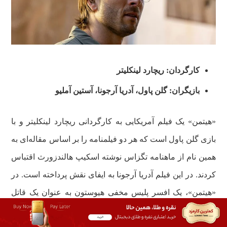
کارگردان: ریچارد لینکلیتر
بازیگران: گلن پاول، آدریا آرجونا، آستین آملیو
«هیتمن» یک فیلم آمریکایی به کارگردانی ریچارد لینکلیتر و با
بازی گلن پاول است که هر دو فیلمنامه را بر اساس مقاله‌ای به
همین نام از ماهنامه تگزاس نوشته اسکیپ هالندزورث اقتباس
کردند. در این فیلم آدریا آرجونا به ایفای نقش پرداخته است. در
«هیتمن»، یک افسر پلیس مخفی هیوستون به عنوان یک قاتل
وارد عملیات می‌شود تا زمانی که تلاش می‌کند یک زن که به