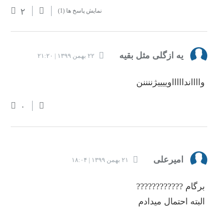
۲
نمایش پاسخ ها
(1)
یه ازگلی مثل بقیه
۲۲ بهمن ۱۳۹۹ | ۲۱:۲۰
واااانداااااوییییژننننن
۰
امیرعلی
۲۱ بهمن ۱۳۹۹ | ۱۸:۰۴
برگام ????????????
البته احتمال میدادم