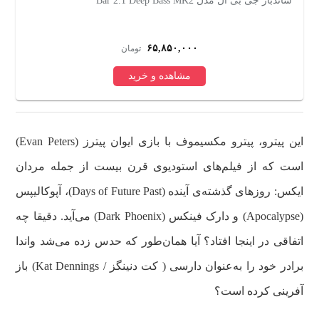
ساندبار جی بی ال مدل Bar 2.1 Deep Bass MK2
سا
۶۵,۸۵۰,۰۰۰
تومان
مشاهده و خرید
این پیترو، پیترو مکسیموف با بازی ایوان پیترز (Evan Peters)
است که از فیلم‌های استودیوی قرن بیست از جمله مردان
ایکس: روزهای گذشته‌ی آینده (Days of Future Past)، آپوکالیپس
(Apocalypse) و دارک فینکس (Dark Phoenix) می‌آید. دقیقا چه
اتفاقی در اینجا افتاد؟ آیا همان‌طور که حدس زده می‌شد واندا
برادر خود را به‌عنوان دارسی ( کت دنینگز / Kat Dennings) باز
آفرینی کرده است؟