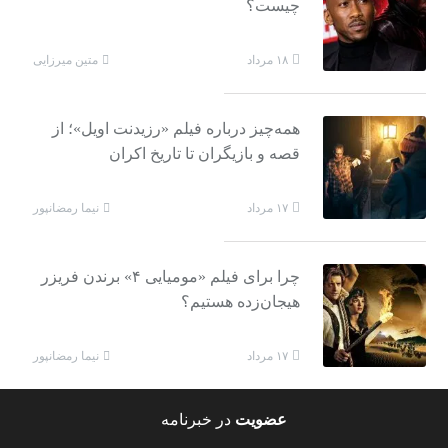
چیست؟
متین میرزایی
۱۸ مرداد
همه‌چیز درباره فیلم «رزیدنت اویل»؛ از
قصه و بازیگران تا تاریخ اکران
نیما رمضانپور
۱۷ مرداد
چرا برای فیلم «مومیایی ۴» برندن فریزر
هیجان‌زده هستیم؟
نیما رمضانپور
۱۷ مرداد
عضویت
در خبرنامه