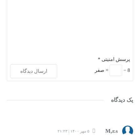
پرسش امنیتی
*
8
−
=
صفر
یک دیدگاه
M,r.s
۵ مهر ۱۴۰۰ | ۲۱:۲۳