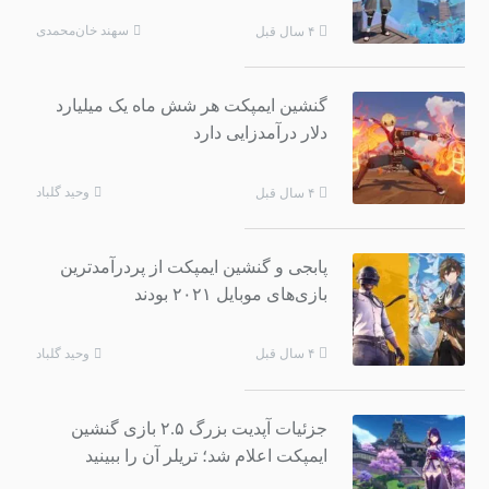
سهند خان‌محمدی
۴ سال قبل
گنشین ایمپکت هر شش ماه یک میلیارد
دلار درآمدزایی دارد
وحید گلباد
۴ سال قبل
پابجی و گنشین ایمپکت از پردرآمدترین
بازی‌های موبایل ۲۰۲۱ بودند
وحید گلباد
۴ سال قبل
جزئیات آپدیت بزرگ ۲.۵ بازی گنشین
ایمپکت اعلام شد؛ تریلر آن را ببینید