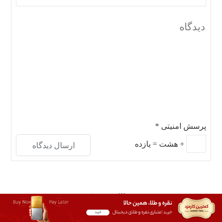
پرسش امنیتی
*
+
هشت
=
یازده
مطالب
مرتبط