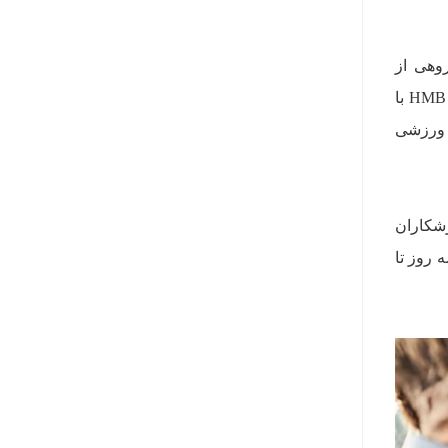
ال، گروهی از
محققان اثرات این ماده را روی 384 بزرگسال بالای 50 سال بررسی کردند و متوجه شدند که ترکیب مکمل HMB با
 ورزشی
ین عوامل را در ورزشکاران
روزانه سه تا 6 گرم HMB را به‌مدت سه روز تا