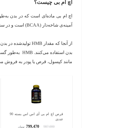
اچ ام بی چیست؟
اچ ام بی ماده‌ای است که در بدن به‌ط
آمینه‌ی شاخه‌دار (BCAA) است و در سنتز پروتئین و ترمیم عضلات نقش دارد، HMB تولید می‌کند.
از آنجا که مقدار HMB
بدن استفاده می
مانند کپسول، قرص یا پودر به فروش می
قرص اچ ام بی آی اس اس بسته 90
عددی
799,470
987,000
تومان