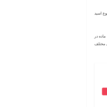
وع اسید
ن ماده در
کال مختلف