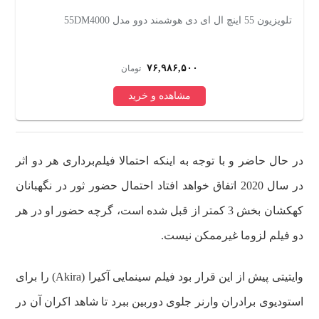
تلویزیون 55 اینچ ال ای دی هوشمند دوو مدل 55DM4000
تلویزیو
۷۶,۹۸۶,۵۰۰
تومان
مشاهده و خرید
در حال حاضر و با توجه به اینکه احتمالا فیلم‌برداری هر دو اثر
در سال 2020 اتفاق خواهد افتاد احتمال حضور ثور در نگهبانان
کهکشان بخش 3 کمتر از قبل شده است، گرچه حضور او در هر
دو فیلم لزوما غیرممکن نیست.
وایتیتی پیش از این قرار بود فیلم سینمایی آکیرا (Akira) را برای
استودیوی برادران وارنر جلوی دوربین ببرد تا شاهد اکران آن در