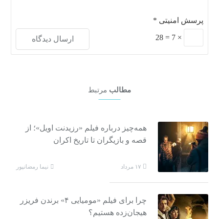
پرسش امنیتی
*
28
=
7
×
مطالب
مرتبط
همه‌چیز درباره فیلم «رزیدنت اویل»؛ از
قصه و بازیگران تا تاریخ اکران
نیما رمضانپور
۱۷ مرداد
چرا برای فیلم «مومیایی ۴» برندن فریزر
هیجان‌زده هستیم؟