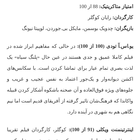
امتیاز متاکریتیک:
88 از 100
کارگردان:
رایان کوگلر
بازیگران:
چدویک بوسمن، مایکل بی.جوردن، لوپیتا نیونگ
یو.اس.آ تودی (100 از 100):
در حالی که مفاهیم ابراز شده در
فیلم کاملا عمیق و جدی هستند در عین حال «پلنگ سیاه» یک
لذت بصری تمام عیار برای تماشا کردن است. با سکانس‌های
اکشن دیوانه‌وار و یک‌جور اعتماد به نفس عجیب و غریب و
جلوه‌های ویژه فوق‌العاده و آن صحنه باشکوه آشکار کردن قبیله
واکاندا که فرهنگ‌شان تاثیر گرفته از آفریقای قدیم است اما نیم
نگاهی هم به شهری در آینده دارد.
اینترتینمنت ویکلی (91 از 100):
کوگلر، کارگردان فیلم تقریبا