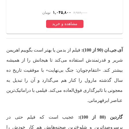
س
۱,۰۴۵,۸۰۰
۲,۹۸۹,۰۰۰
تومان
مشاهده و خرید
آی.جی.ان (90 از 100):
فیلم از بدمن یا بهتر است بگوییم اهریمن
شریر و قدرتمندش استفاده می‌کند تا هیجانش را از همیشه
بیشتر کند. «انتقام‌جویان: جنگ بی‌نهایت» با موفقیت تاریخ ده
سال گذشته مارول را کنار هم می‌گذارد و آن را تبدیل به
معجونی با تاثیرگذاری فوق‌العاده می‌کند. فیلمی با دراماتیک‌ترین
عناصر ابرقهرمانی.
گاردین (80 از 100):
عجیب است که فیلم حتی در
پرسروصداترین و شلوغ‌ترین صحنه‌هایش هم کار خودش را