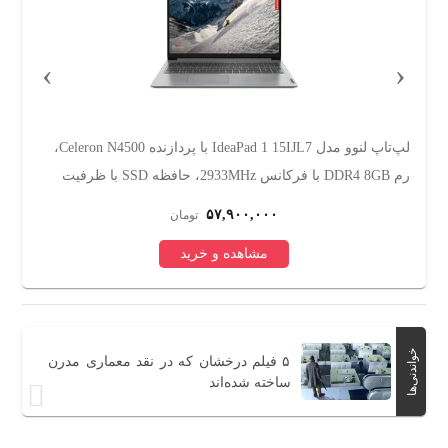
›
‹
،
لپ‌تاپ لنوو مدل IdeaPad Slim 3 15IRU8 با پردازنده Core i3-
1315U، رم LPDDR5 8GB با فرکانس 4800MHz، حافظه SSD با
ظرفیت 256GB، نمایشگر 15.6 اینچ TN با وضوح Full HD
۸۰,۹۰۰,۰۰۰
تومان
مشاهده و خرید
خواندنی‌ها
۵ فیلم درخشان که در نقد معماری مدرن
ساخته‌ شده‌اند