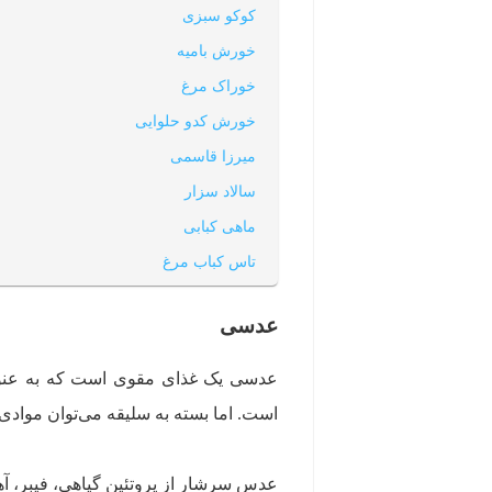
کوکو سبزی
خورش بامیه
خوراک مرغ
خورش کدو حلوایی
میرزا قاسمی
سالاد سزار
ماهی کبابی
تاس کباب مرغ
لوبیاپلو
عدسی
کوکو مرغ
دلمه‌ی فلفل
عدسی یک غذای مقوی است که به‌ عنوان
نرگسی اسفناج
است. اما بسته به سلیقه می‌توان موادی م
یتیمچه
جوجه کباب
عدس سرشار از پروتئین گیاهی، فیبر، آ