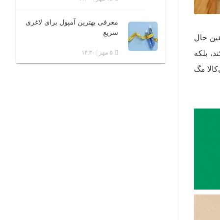
معرفی بهترین آمپول برای لاغری
سریع
عین حال
د، بلکه
۵ مهر | ۱۴:۳۰
کالا مگ