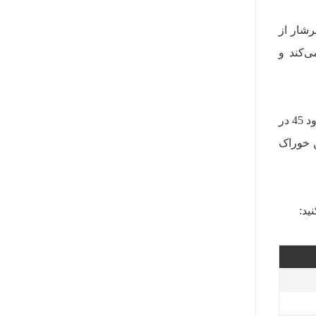
رشار از
 بدن کمک می‌کند و
کالری خوراک سبزیجات بسته به نوع و مقدار مواد اولیه متفاوت است. اما به طور کلی، کالری یک لیوان آن حدود 45 در
ن خوراک
ید: