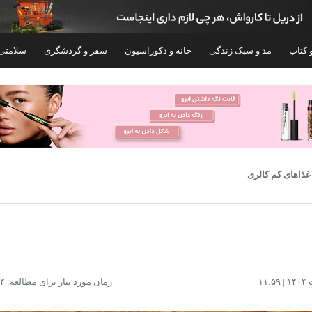
 کتاب
مد و سبک زندگی
خانه و دکوراسیون
سفر و گردشگری
سلامتی
ذاهای کم کالری
عدس شاهسوند - 700 گرم
عدس درشت سرزمین گلهان - 800
زمان مورد نیاز برای مطالعه: ۱۴ دقیقه
۲۹۹,۶۰۰
۲۳۶,۶۰۰
تومان
تومان