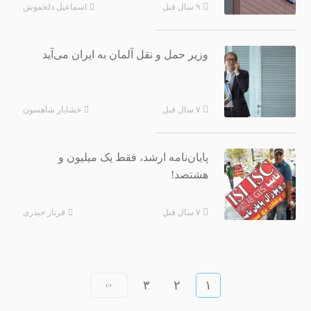
اسماعیل دلخموش
۹ سال قبل
وزیر حمل و نقل آلمان به ایران می‌آید
خشایار شاهسون
۷ سال قبل
پایان‌نامه ارشد، فقط یک میلیون و
هشتصد!
فرناز حیدری
۷ سال قبل
۳
۲
۱